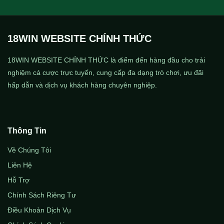
18WIN WEBSITE CHÍNH THỨC
18WIN WEBSITE CHÍNH THỨC là điểm đến hàng đầu cho trải
nghiệm cá cược trực tuyến, cung cấp đa dạng trò chơi, ưu đãi
hấp dẫn và dịch vụ khách hàng chuyên nghiệp.
Thông Tin
Về Chúng Tôi
Liên Hệ
Hỗ Trợ
Chính Sách Riêng Tư
Điều Khoản Dịch Vụ