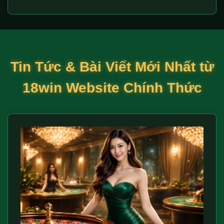
Tin Tức & Bài Viết Mới Nhất từ
18win Website Chính Thức