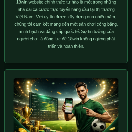
18win website chính thức tự hào là một trong những
nhà cái cá cược trực tuyến hàng đầu tại thị trường
Việt Nam. Với uy tín được xây dựng qua nhiều năm,
chúng tôi cam kết mang đến một sân chơi công bằng,
minh bạch và đẳng cấp quốc tế. Sự tin tưởng của
người chơi là động lực để 18win không ngừng phát
triển và hoàn thiện.