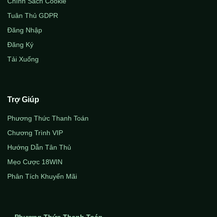
Chính Sách Cookie
Tuân Thủ GDPR
Đăng Nhập
Đăng Ký
Tải Xuống
Trợ Giúp
Phương Thức Thanh Toán
Chương Trình VIP
Hướng Dẫn Tân Thủ
Mẹo Cược 18WIN
Phân Tích Khuyến Mãi