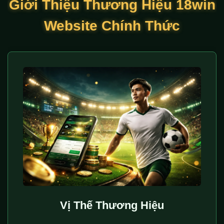
Giới Thiệu Thương Hiệu 18win
Website Chính Thức
Vị Thế Thương Hiệu